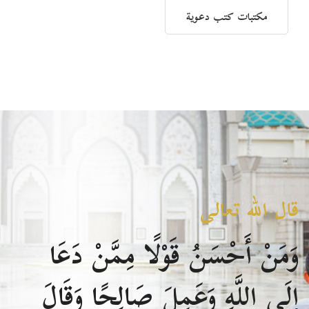
مكتبات كتب دعوية
قال الله تعالى
وَمَنْ أَحْسَنُ قَوْلًا مِمَّنْ دَعَا
إِلَى اللَّهِ وَعَمِلَ صَالِحًا وَقَالَ