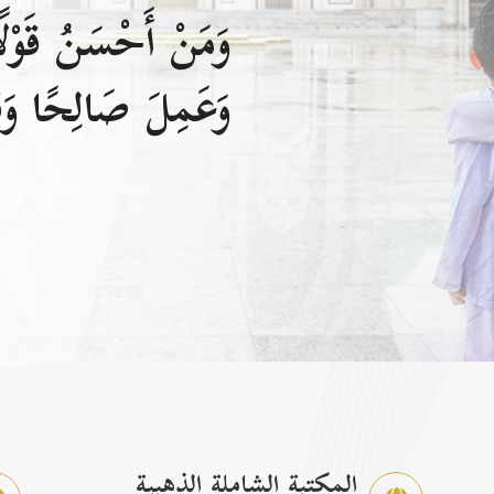
وَمَنْ أَحْسَنُ قَوْلًا
وَعَمِلَ صَالِحًا وَقَ
المكتبة الشاملة الذهبية