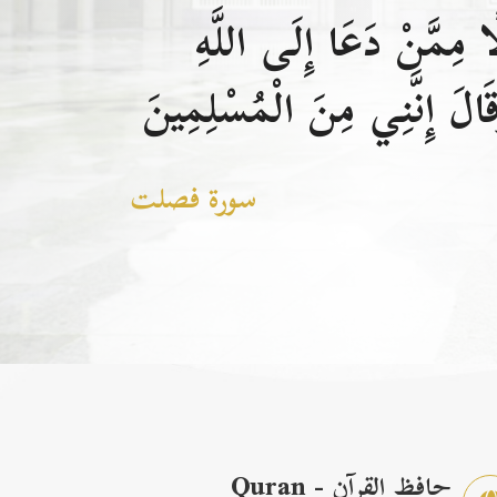
 مِمَّنْ دَعَا إِلَى اللَّهِ
الَ إِنَّنِي مِنَ الْمُسْلِمِينَ
سورة فصلت
حافظ القرآن - Quran