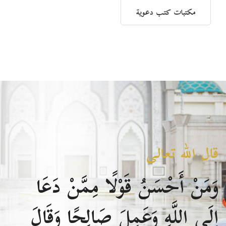
مكتبات كتب دعوية
قال الله تعالى
وَمَنْ أَحْسَنُ قَوْلًا مِمَّنْ دَعَا
إِلَى اللَّهِ وَعَمِلَ صَالِحًا وَقَالَ