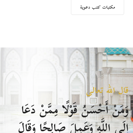
مكتبات كتب دعوية
قال الله تعالى
وَمَنْ أَحْسَنُ قَوْلًا مِمَّنْ دَعَا
إِلَى اللَّهِ وَعَمِلَ صَالِحًا وَقَالَ