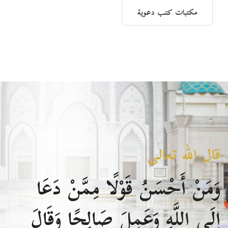
مكتبات كتب دعوية
قال الله تعالى
وَمَنْ أَحْسَنُ قَوْلًا مِمَّنْ دَعَا
إِلَى اللَّهِ وَعَمِلَ صَالِحًا وَقَالَ