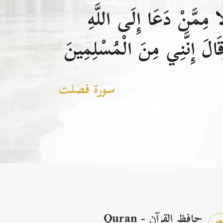
 مِمَّنْ دَعَا إِلَى اللَّهِ
الَ إِنَّنِي مِنَ الْمُسْلِمِينَ
سورة فصلت
حافظ القرآن - Quran