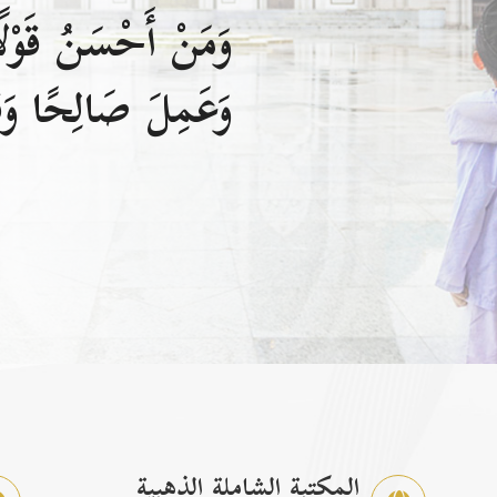
وَمَنْ أَحْسَنُ قَوْلًا
وَعَمِلَ صَالِحًا وَقَ
المكتبة الشاملة الذهبية