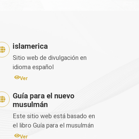
islamerica
Sitio web de divulgación en
idioma español
Ver
Guía para el nuevo
musulmán
Este sitio web está basado en
el libro Guía para el musulmán
nuevo de Fahd Salem
Ver