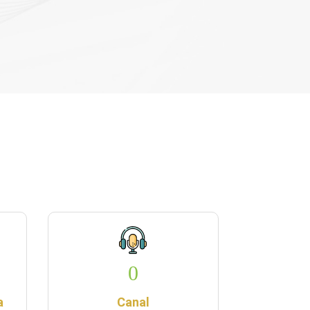
Bahamán, el cual fu...
0
a
Canal