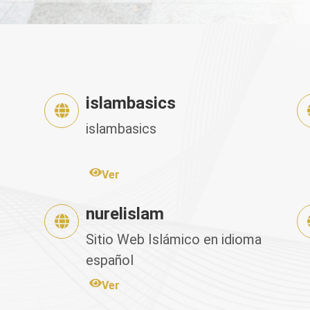
islambasics
islambasics
s
Ver
nurelislam
Sitio Web Islámico en idioma
español
Ver