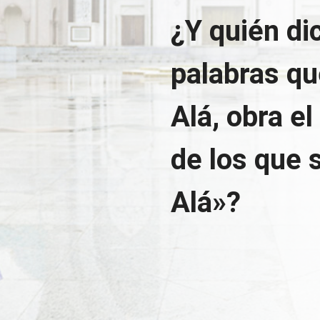
¿Y quién di
palabras qu
Alá, obra el
de los que 
Alá»?