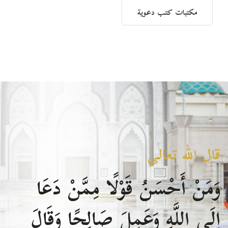
مكتبات كتب دعوية
قال الله تعالى
وَمَنْ أَحْسَنُ قَوْلًا مِمَّنْ دَعَا
إِلَى اللَّهِ وَعَمِلَ صَالِحًا وَقَالَ