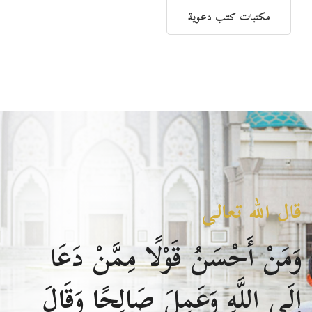
مكتبات كتب دعوية
قال الله تعالى
وَمَنْ أَحْسَنُ قَوْلًا مِمَّنْ دَعَا
إِلَى اللَّهِ وَعَمِلَ صَالِحًا وَقَالَ