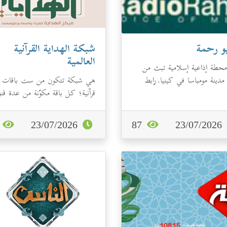
يو رحمة
شبكة الهداية القرآنية
العالمية
حطة إذاعية إسلامية تبث من
دينة مومباسا في كينيا.رابط
هي شبكة تتكون من ست باقات
 الفيسبوك: اضغط هنا
قرآنية؛ كل باقة مكوّنة من عدة قن
فضائية على قمر صناعي خاص لك
قارة من ق...
6
23/07/2026
87
23/07/2026