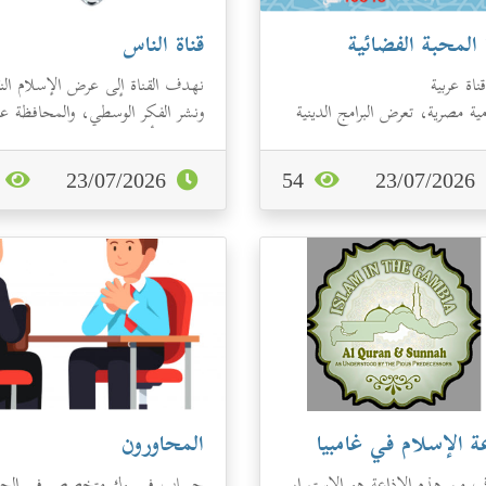
 المحبة الفضائية
قناة الناس
اة عربية
نهدف القناة إلى عرض الإسلام الن
ية مصرية، تعرض البرامج الدينية
ونشر الفكر الوسطي، والمحافظة ع
ير للقرآن والحديث النبوي ...
القيم والأخلاق. رابط صفحة
الفيسب...
1
23/07/2026
54
23/07/2026
ة الإسلام في غامبيا
المحاورون