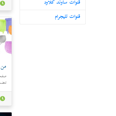
إلى.
قنوات ساوند كلاود
قنوات تليجرام
من أ
صفحة
تتضمن
الدعا
الم..