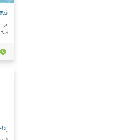
قناة
هي قن
إسلام
وتفاس
إذاع