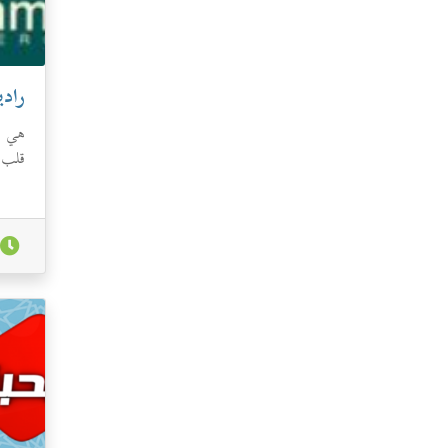
راد
هي م
قلب م
صفحة