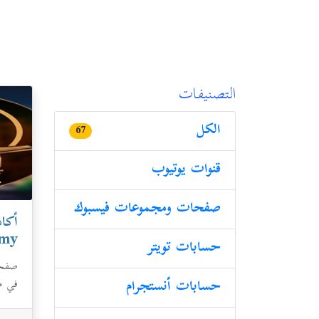
التصنيفات
الكل
67
قنوات یوتیوب
صفحات ومجموعات فیسبوك
أكاد
emy
حسابات تویتر
صفحة 
في مو
حسابات أنستجرام
نماذ