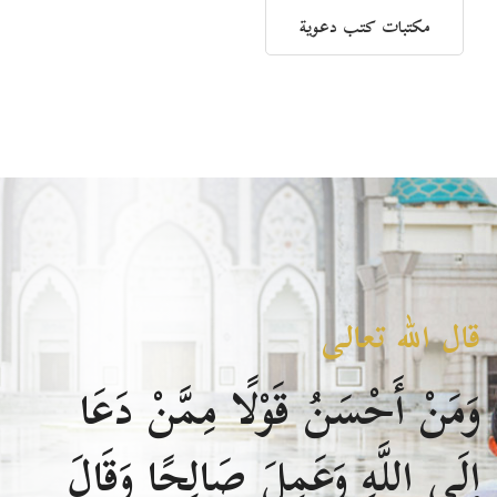
مكتبات كتب دعوية
قال الله تعالى
وَمَنْ أَحْسَنُ قَوْلًا مِمَّنْ دَعَا
إِلَى اللَّهِ وَعَمِلَ صَالِحًا وَقَالَ