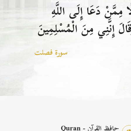
 مِمَّنْ دَعَا إِلَى اللَّهِ
الَ إِنَّنِي مِنَ الْمُسْلِمِينَ
سورة فصلت
حافظ القرآن - Quran