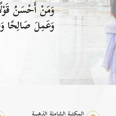
وَمَنْ أَحْسَنُ قَوْلًا
وَعَمِلَ صَالِحًا وَقَ
المكتبة الشاملة الذهبية