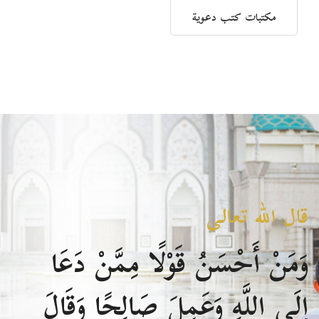
مكتبات كتب دعوية
قال الله تعالى
وَمَنْ أَحْسَنُ قَوْلًا مِمَّنْ دَعَا
إِلَى اللَّهِ وَعَمِلَ صَالِحًا وَقَالَ