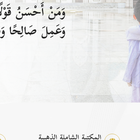
وَمَنْ أَحْسَنُ قَوْلًا
وَعَمِلَ صَالِحًا وَقَ
المكتبة الشاملة الذهبية