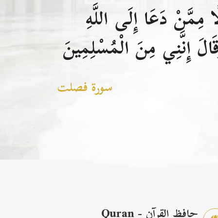
 مِمَّنْ دَعَا إِلَى اللَّهِ
الَ إِنَّنِي مِنَ الْمُسْلِمِينَ
سورة فصلت
حافظ القرآن - Quran