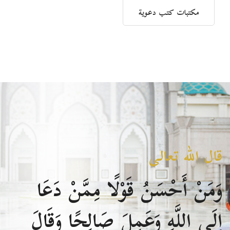
مكتبات كتب دعوية
قال الله تعالى
وَمَنْ أَحْسَنُ قَوْلًا مِمَّنْ دَعَا
إِلَى اللَّهِ وَعَمِلَ صَالِحًا وَقَالَ