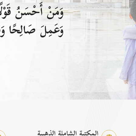
وَمَنْ أَحْسَنُ قَوْلًا
وَعَمِلَ صَالِحًا وَقَ
المكتبة الشاملة الذهبية