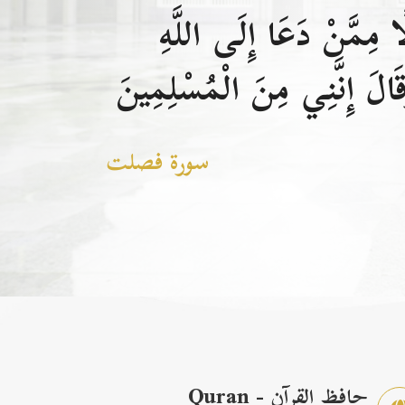
 مِمَّنْ دَعَا إِلَى اللَّهِ
الَ إِنَّنِي مِنَ الْمُسْلِمِينَ
سورة فصلت
حافظ القرآن - Quran