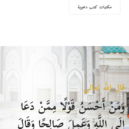
مكتبات كتب دعوية
قال الله تعالى
وَمَنْ أَحْسَنُ قَوْلًا مِمَّنْ دَعَا
إِلَى اللَّهِ وَعَمِلَ صَالِحًا وَقَالَ