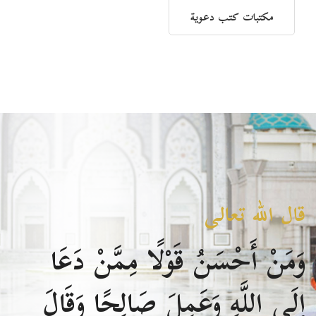
مكتبات كتب دعوية
قال الله تعالى
وَمَنْ أَحْسَنُ قَوْلًا مِمَّنْ دَعَا
إِلَى اللَّهِ وَعَمِلَ صَالِحًا وَقَالَ