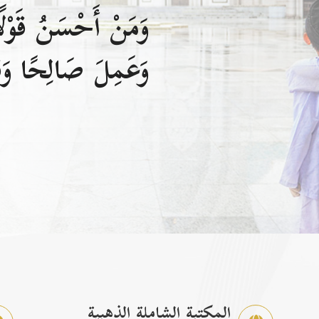
وَمَنْ أَحْسَنُ قَوْلًا
وَعَمِلَ صَالِحًا وَقَ
المكتبة الشاملة الذهبية