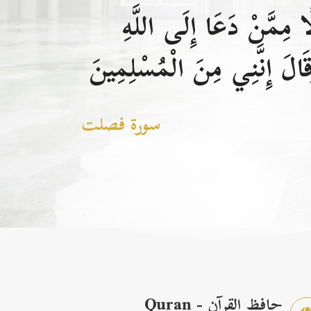
 مِمَّنْ دَعَا إِلَى اللَّهِ
الَ إِنَّنِي مِنَ الْمُسْلِمِينَ
سورة فصلت
حافظ القرآن - Quran