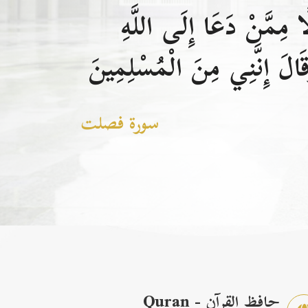
 مِمَّنْ دَعَا إِلَى اللَّهِ
الَ إِنَّنِي مِنَ الْمُسْلِمِينَ
سورة فصلت
حافظ القرآن - Quran