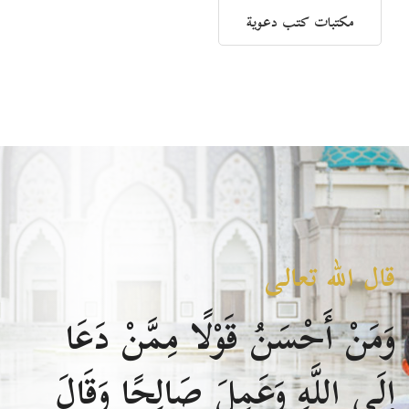
مكتبات كتب دعوية
قال الله تعالى
وَمَنْ أَحْسَنُ قَوْلًا مِمَّنْ دَعَا
إِلَى اللَّهِ وَعَمِلَ صَالِحًا وَقَالَ