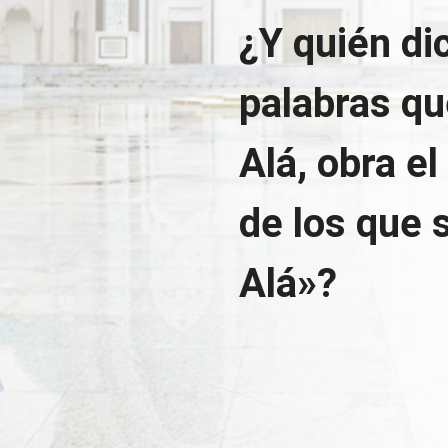
¿Y quién di
palabras qu
Alá, obra el
de los que 
Alá»?