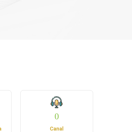
Bahamán, el cual fu...
0
a
Canal