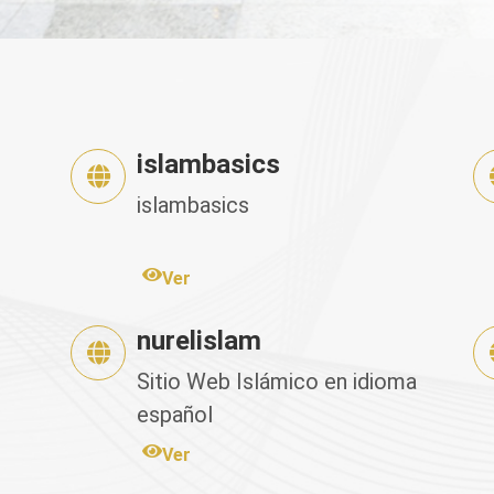
islambasics
islambasics
s
Ver
nurelislam
Sitio Web Islámico en idioma
español
Ver