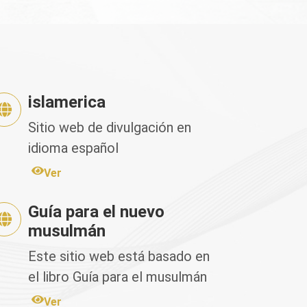
islamerica
Sitio web de divulgación en
idioma español
Ver
Guía para el nuevo
musulmán
Este sitio web está basado en
el libro Guía para el musulmán
nuevo de Fahd Salem
Ver