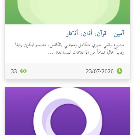
آمين – قرآن، أذان، أذكار
مشروع وقفي خيري متكامل ومجاني بالكامل، مصمم ليكون رفيقاً
رقمياً خالياً تماماً من الإعلانات لمساعدة ا...
33
23/07/2026