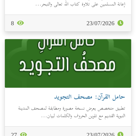
إعانة المسلمين على تلاوة كتاب الله تعالى والتبحر...
8
23/07/2026
حامل القرآن: مصحف التجويد
تطبيق متخصص يعرض نسخة مصورة ومطابقة لمصحف المدينة
النبوية القديم مع تلوين الحروف والكلمات لبيان...
27
23/07/2026