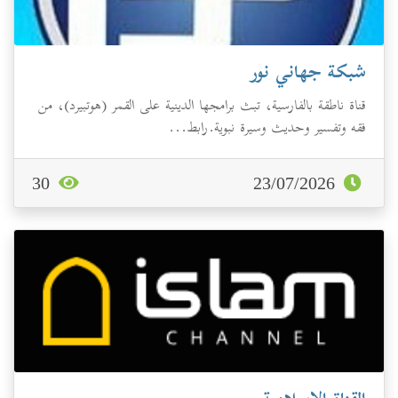
شبكة جهاني نور
قناة ناطقة بالفارسية، تبث برامجها الدينية على القمر (هوتبيرد)، من
فقه وتفسير وحديث وسيرة نبوية.رابط...
30
23/07/2026