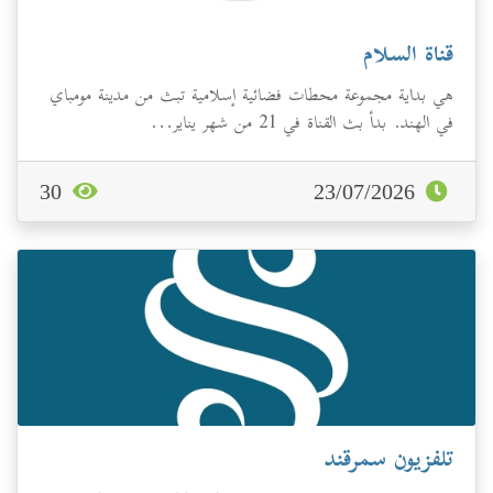
قناة السلام
هي بداية مجموعة محطات فضائية إسلامية تبث من مدينة مومباي
في الهند. بدأ بث القناة في 21 من شهر يناير...
30
23/07/2026
تلفزيون سمرقند