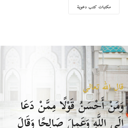
مكتبات كتب دعوية
قال الله تعالى
وَمَنْ أَحْسَنُ قَوْلًا مِمَّنْ دَعَا
إِلَى اللَّهِ وَعَمِلَ صَالِحًا وَقَالَ