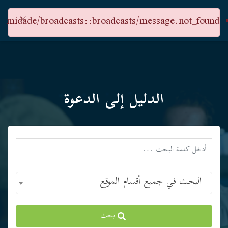
×
midade/broadcasts::broadcasts/message.not_found
الدليل إلى الدعوة
البحث في جميع أقسام الموقع
بحث