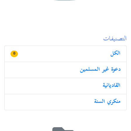
التصنيفات
الكل
0
دعوة غير المسلمين
القادیانیة
منكري السنة