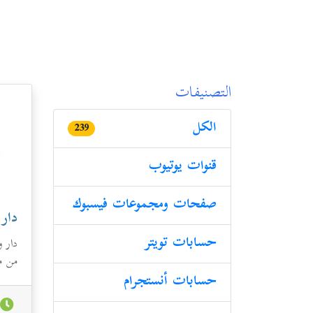
التصنيفات
الكل
239
قنوات یوتیوب
صفحات ومجموعات فیسبوك
دار 
حسابات تویتر
دار و
من م
حسابات أنستجرام