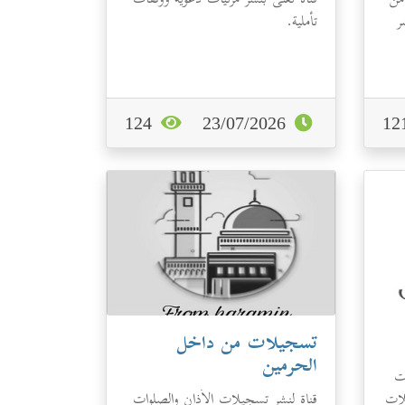
 من
قناة تعنى بنشر مرئيات دعوية ووقفات
ر
تأملية.
124
23/07/2026
تسجيلات من داخل
الحرمين
ت
لات
قناة لنشر تسجيلات الأذان والصلوات