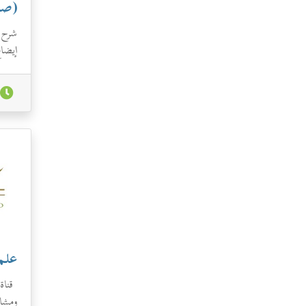
(صو
شرح 
إيضاح
علم
قناة 
ومشار