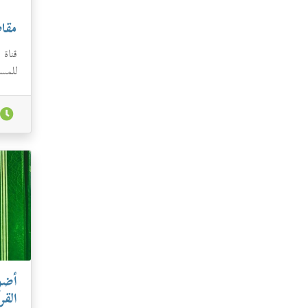
مقاط
قناة 
للمسا
أضوا
القر