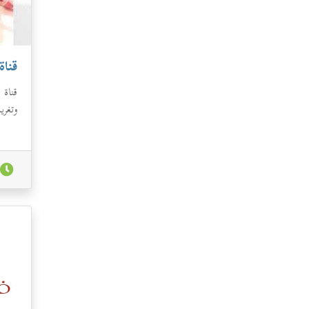
قناة
قناة 
وتغري
مما 