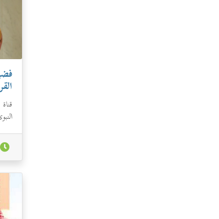
فضيل
القر
قناة 
النبو
-حفظه