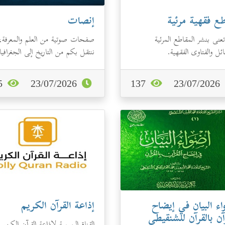
ع فقهية مرئية
إنصات
تعنى بنشر المقاطع المرئية
صفحات صوتية من العلم والمعرفة،
ئل والفتاوى الفقهية.
ننتقل بكم من التاريخ إلى الجغرافيا
ونقص عليكم قصصًا ذات عِبَر،
ونجمع...
125
23/07/2026
137
23/07/2026
ء البيان في إيضاح
إذاعة القرآن الكريم
آن بالقرآن للشنقيطي