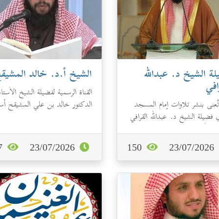
ة الشيخ د. عبدالله
الشيخ أ.د. خالد المشيق
افي
القناة الرسمية لفضيلة الشيخ الأستاذ
تُعنى بنشر تلاوات إمام المسجد
الدكتور خالد بن علي المشيقح أست
ي فضيلة الشيخ د. عبدالله القرافي
الفقه والدراسات العليا بجامعة...
ُ الله-.
157
23/07/2026
150
23/07/2026