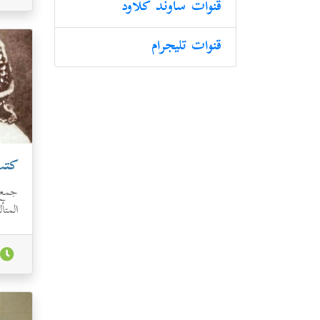
قنوات ساوند كلاود
قنوات تليجرام
كتب
جمع ل
المت
المتوفرة