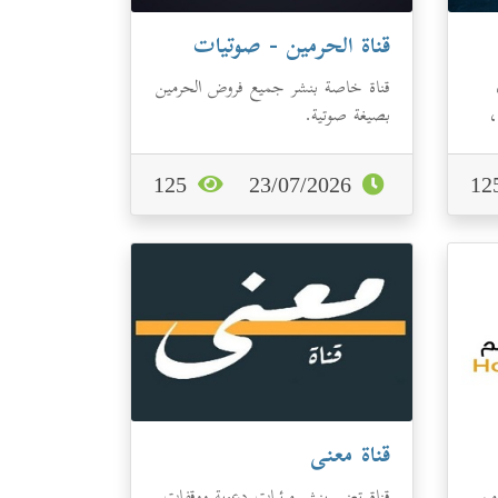
قناة الحرمين - صوتيات
قناة خاصة بنشر جميع فروض الحرمين
،
بصيغة صوتية.
125
23/07/2026
قناة معنى