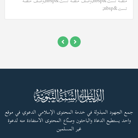
منصة تست&nbsp;وصف منصة تست&nbsp;وصف منصة
تست&nbsp;
جمع الجهود المبذولة في خدمة المحتوى الإسلامي الدعوي في موقع
واحد يستطيع الدعاة والباحثون وصنّاع المحتوى الاستفادة منه لدعوة
غير المسلمين