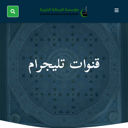
قنوات تليجرام