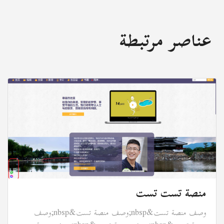
عناصر مرتبطة
منصة تست تست
وصف منصة تست&nbsp;وصف منصة تست&nbsp;وصف