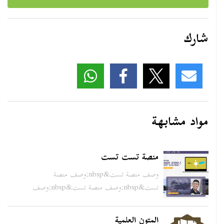
شارك
مواد مشابهة
منصة تست تست
وصف منصة تست&nbsp;وصف منصة
تست&nbsp;وصف منصة تست&nbsp;وصف
من...
المتون العلمية