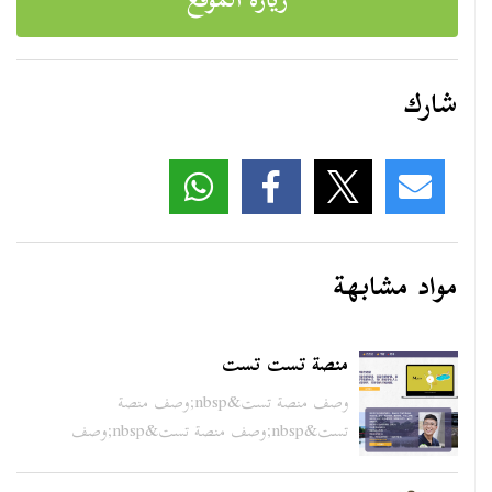
زيارة الموقع
شارك
مواد مشابهة
منصة تست تست
وصف منصة تست&nbsp;وصف منصة
تست&nbsp;وصف منصة تست&nbsp;وصف
من...