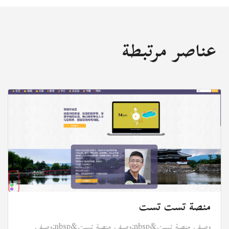
عناصر مرتبطة
منصة تست تست
وصف منصة تست&nbsp;وصف منصة تست&nbsp;وصف