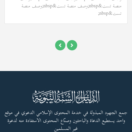
منصة تست&nbsp;وصف منصة تست&nbsp;وصف منصة
تست&nbsp;
جمع الجهود المبذولة في خدمة المحتوى الإسلامي الدعوي في موقع
واحد يستطيع الدعاة والباحثون وصنّاع المحتوى الاستفادة منه لدعوة
غير المسلمين