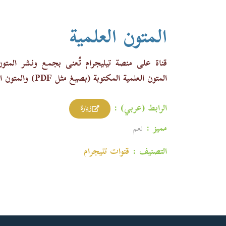
المتون العلمية
قناة على منصة تيليجرام تُعنى
بجمع ونشر المتون 
المتون العلمية المكتوبة (بصيغ مثل PDF) والمتون الصوتية المسجلة لتسهيل الحفظ والمراجعة.
الرابط (عربي) :
زيارة
مميز :
نعم
التصنيف :
قنوات تليجرام