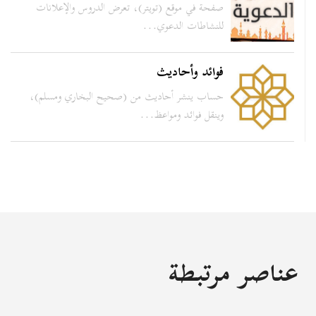
صفحة في موقع (تويتر)، تعرض الدروس والإعلانات
للنشاطات الدعوي...
فوائد وأحاديث
حساب ينشر أحاديث من (صحيح البخاري ومسلم)،
وينقل فوائد ومواعظ...
عناصر مرتبطة