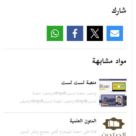
شارك
مواد مشابهة
منصة تست تست
وصف منصة تست&nbsp;وصف منصة
تست&nbsp;وصف منصة تست&nbsp;وصف
من...
المتون العلمية
قناة على منصة تيليجرام تُعنى بجمع ونشر المتون