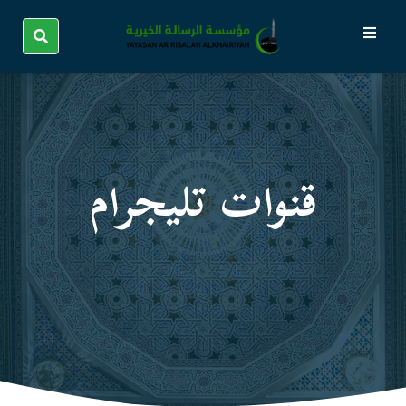
قنوات تليجرام