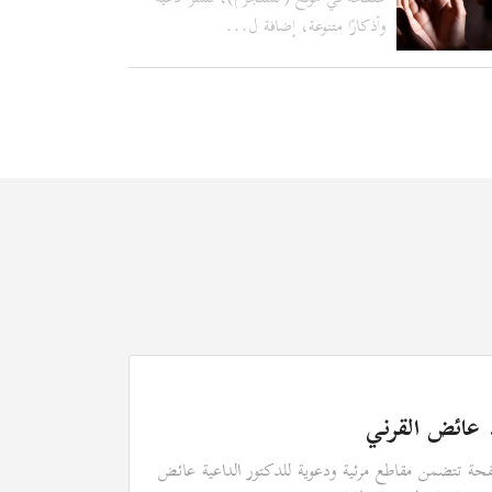
وأذكارًا متنوعة، إضافة ل...
 عائض القرني
ة تتضمن مقاطع مرئية ودعوية للدكتور الداعية عائض