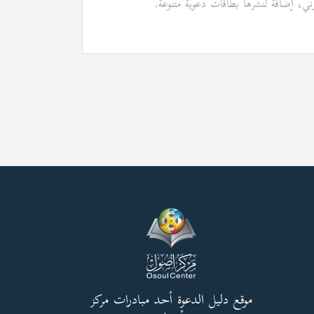
رني، إضافة لنشرها بطاقات دعوية متنوعة.
موقع دليل الدعوة أحد مبادرات مركز