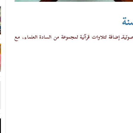
نة
يةـ إضافة لتلاوات قرآنية لمجموعة من السادة العلماء، مع