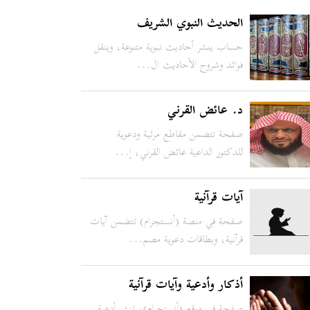
الحديث النبوي الشريف
حساب ينشر أحاديث نبوية متنوعة، وينقل
فوائد وشروح الأحاديث ال...
د. عائض القرني
صفحة تتضمن مقاطع مرئية ودعوية
للدكتور الداعية عائض القرني، إ...
آيات قرآنية
صفحة في منصة (أنستجرام) تتضمن آيات
قرآنية، وبطاقات دعوية مصم...
أذكار وأدعية وآيات قرآنية
صفحة في موقع (أنستجرام)، تنشر أدعية