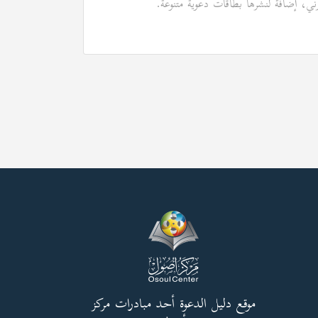
رني، إضافة لنشرها بطاقات دعوية متنوعة.
موقع دليل الدعوة أحد مبادرات مركز