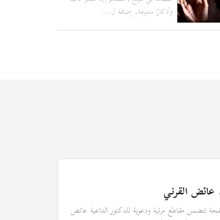
وأذكارًا متنوعة، إضافة ل...
 عائض القرني
ة تتضمن مقاطع مرئية ودعوية للدكتور الداعية عائض