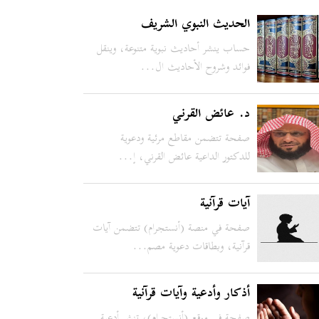
الحديث النبوي الشريف
حساب ينشر أحاديث نبوية متنوعة، وينقل
فوائد وشروح الأحاديث ال...
د. عائض القرني
صفحة تتضمن مقاطع مرئية ودعوية
للدكتور الداعية عائض القرني، إ...
آيات قرآنية
صفحة في منصة (أنستجرام) تتضمن آيات
قرآنية، وبطاقات دعوية مصم...
أذكار وأدعية وآيات قرآنية
صفحة في موقع (أنستجرام)، تنشر أدعية