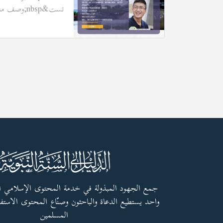
تست&nbsp;وصف منصة تست&nbsp;
جمع الجهود المبذولة في خدمة المحتوى الإسلامي 
واحد يستطيع الدعاة والباحثون وصنّاع المحتوى الاستفا
المسلمين