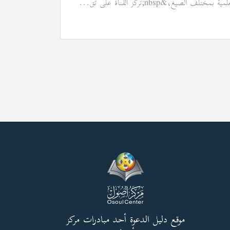
مية بمختلف الصيغ،&nbsp;تركز القناة على تق...
موقع دليل الدعوة أحد مبادرات مركز