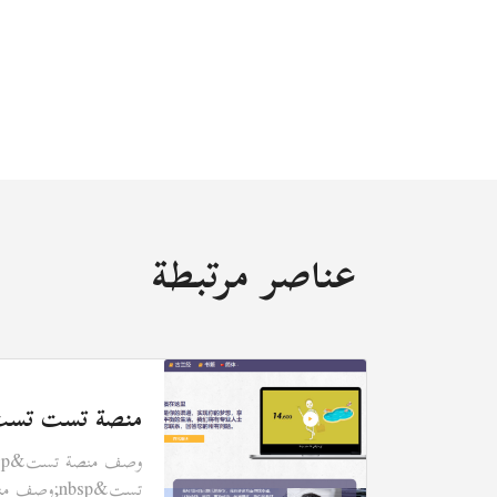
عناصر مرتبطة
كمة
منصة تست تس
آلاف
أول مرة من