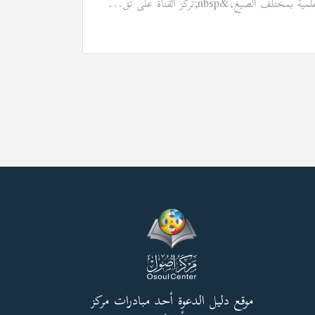
مية بمختلف الصيغ،&nbsp;تركز القناة على تق...
موقع دليل الدعوة أحد مبادرات مركز