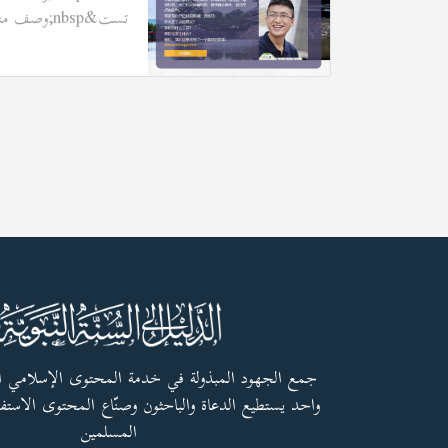
تست&nbsp;وصف منصة تست&nbsp;
جمع الجهود المبذولة في خدمة المحتوى الإسلامي 
واحد يستطيع الدعاة والباحثون وصنّاع المحتوى الاستفا
المسلمين