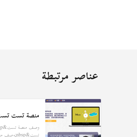
عناصر مرتبطة
كمة
منصة تست تس
آلاف
أول مرة من