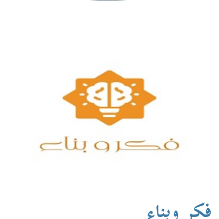
فكر وبناء