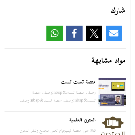
شارك
مواد مشابهة
منصة تست تست
وصف منصة تست&nbsp;وصف منصة
تست&nbsp;وصف منصة تست&nbsp;وصف
من...
المتون العلمية
قناة على منصة تيليجرام تُعنى بجمع ونشر المتون