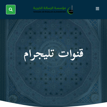
قنوات تليجرام