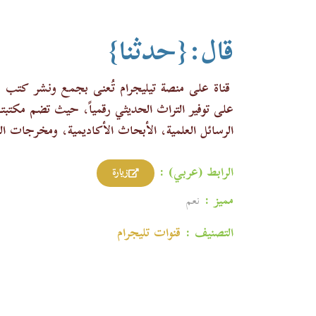
قال:{حدثنا}
قناة على منصة تيليجرام تُعنى بجمع ونشر كتب و
الرسائل العلمية، الأبحاث الأكاديمية، ومخرجات ا
الرابط (عربي) :
زيارة
مميز :
نعم
التصنيف :
قنوات تليجرام