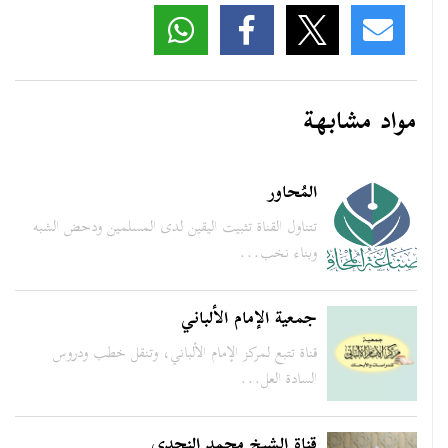
مواد مشابهة
المُحاور
تتناول القناة تثبيت اليقين لدى المسلمين ودحض الشبه
وبناء نخب...
جمعية الإمام الألباني
قناة تتبع لمركز الإمام الألباني، وتنقل خطب ودروس
السادة العل...
قناة الشيخ محمد النجدي