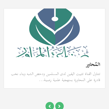
المُحاور
تتناول القناة تثبيت اليقين لدى المسلمين ودحض الشبه وبناء نخب
قادرة على المحاورة بمنهجية علمية رصينة...