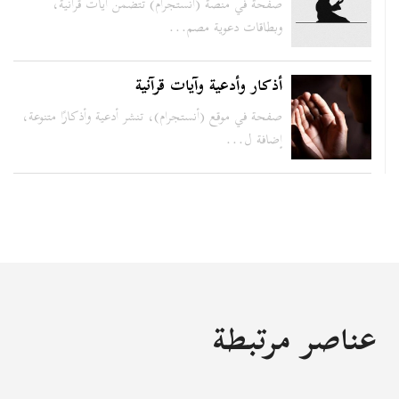
صفحة في منصة (أنستجرام) تتضمن آيات قرآنية،
وبطاقات دعوية مصم...
أذكار وأدعية وآيات قرآنية
صفحة في موقع (أنستجرام)، تنشر أدعية وأذكارًا متنوعة،
إضافة ل...
عناصر مرتبطة