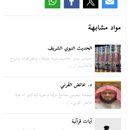
مواد مشابهة
الحديث النبوي الشريف
حساب ينشر أحاديث نبوية متنوعة، وينقل فوائد وشروح
الأحاديث ال...
د. عائض القرني
صفحة تتضمن مقاطع مرئية ودعوية للدكتور الداعية
عائض القرني، إ...
آيات قرآنية