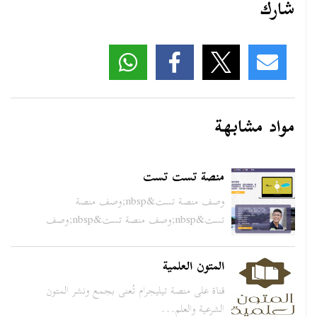
شارك
مواد مشابهة
منصة تست تست
وصف منصة تست&nbsp;وصف منصة
تست&nbsp;وصف منصة تست&nbsp;وصف
من...
المتون العلمية
قناة على منصة تيليجرام تُعنى بجمع ونشر المتون
الشرعية والعلم...