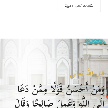
مكتبات كتب دعوية
قال الله تعالى
وَمَنْ أَحْسَنُ قَوْلًا مِمَّنْ دَعَا
إِلَى اللَّهِ وَعَمِلَ صَالِحًا وَقَالَ