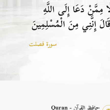
 مِمَّنْ دَعَا إِلَى اللَّهِ
الَ إِنَّنِي مِنَ الْمُسْلِمِينَ
سورة فصلت
حافظ القرآن - Quran