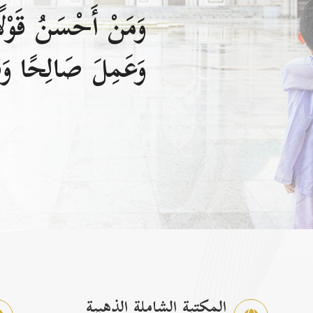
وَمَنْ أَحْسَنُ قَوْلًا
وَعَمِلَ صَالِحًا وَقَ
المكتبة الشاملة الذهبية