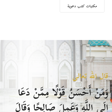
مكتبات كتب دعوية
قال الله تعالى
وَمَنْ أَحْسَنُ قَوْلًا مِمَّنْ دَعَا
إِلَى اللَّهِ وَعَمِلَ صَالِحًا وَقَالَ