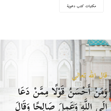
مكتبات كتب دعوية
قال الله تعالى
وَمَنْ أَحْسَنُ قَوْلًا مِمَّنْ دَعَا
إِلَى اللَّهِ وَعَمِلَ صَالِحًا وَقَالَ