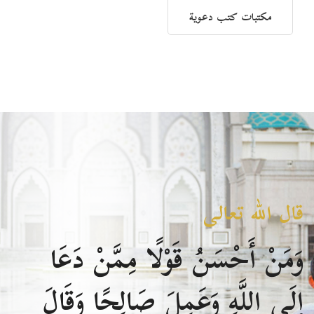
مكتبات كتب دعوية
قال الله تعالى
وَمَنْ أَحْسَنُ قَوْلًا مِمَّنْ دَعَا
إِلَى اللَّهِ وَعَمِلَ صَالِحًا وَقَالَ