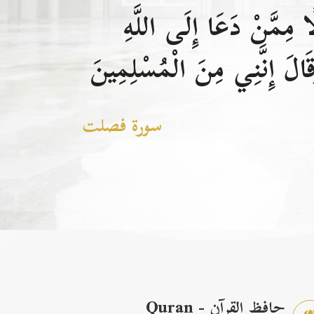
 مِمَّنْ دَعَا إِلَى اللَّهِ
الَ إِنَّنِي مِنَ الْمُسْلِمِينَ
سورة فصلت
حافظ القرآن - Quran