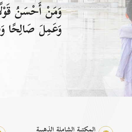
وَمَنْ أَحْسَنُ قَوْلًا
وَعَمِلَ صَالِحًا وَقَ
المكتبة الشاملة الذهبية