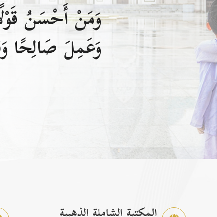
وَمَنْ أَحْسَنُ قَوْلًا
وَعَمِلَ صَالِحًا وَقَ
المكتبة الشاملة الذهبية