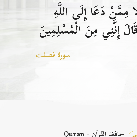
 مِمَّنْ دَعَا إِلَى اللَّهِ
الَ إِنَّنِي مِنَ الْمُسْلِمِينَ
سورة فصلت
حافظ القرآن - Quran