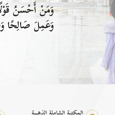
وَمَنْ أَحْسَنُ قَوْلًا
وَعَمِلَ صَالِحًا وَقَ
المكتبة الشاملة الذهبية