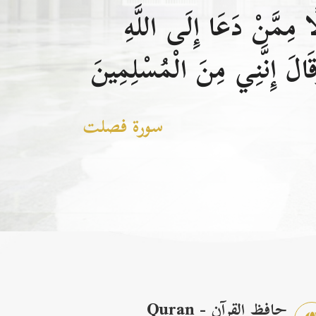
 مِمَّنْ دَعَا إِلَى اللَّهِ
الَ إِنَّنِي مِنَ الْمُسْلِمِينَ
سورة فصلت
حافظ القرآن - Quran