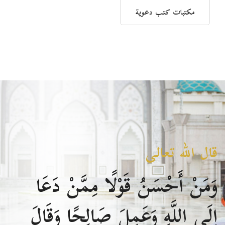
مكتبات كتب دعوية
قال الله تعالى
وَمَنْ أَحْسَنُ قَوْلًا مِمَّنْ دَعَا
إِلَى اللَّهِ وَعَمِلَ صَالِحًا وَقَالَ